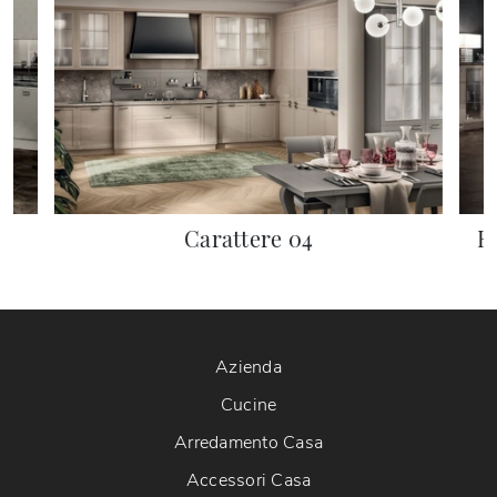
Carattere 04
E
Azienda
Cucine
Arredamento Casa
Accessori Casa