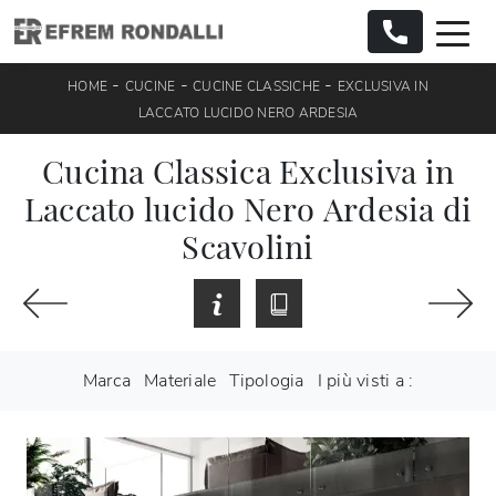
-
-
-
HOME
CUCINE
CUCINE CLASSICHE
EXCLUSIVA IN
LACCATO LUCIDO NERO ARDESIA
Cucina Classica Exclusiva in
Laccato lucido Nero Ardesia di
Scavolini
Marca
Materiale
Tipologia
I più visti a :