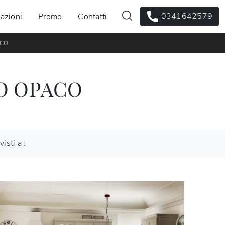
0341642579
azioni
Promo
Contatti
ACO
O OPACO
visti a :