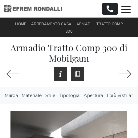
-
-
-
HOME
ARREDAMENTO CASA
ARMADI
TRATTO COMP
300
Armadio Tratto Comp 300 di
Mobilgam
Marca
Materiale
Stile
Tipologia
Apertura
I più visti a :