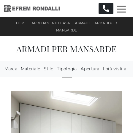
-
-
-
HOME
ARREDAMENTO CASA
ARMADI
ARMADI PER
MANSARDE
ARMADI PER MANSARDE
Marca
Materiale
Stile
Tipologia
Apertura
I più visti a :