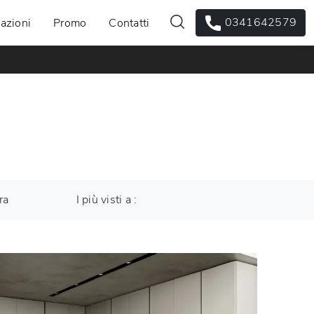
0341642579
azioni
Promo
Contatti
ra
I più visti a :