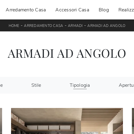
Arredamento Casa
Accessori Casa
Blog
Realizz
-
-
-
HOME
ARREDAMENTO CASA
ARMADI
ARMADI AD ANGOLO
ARMADI AD ANGOLO
le
Stile
Tipologia
Apertu