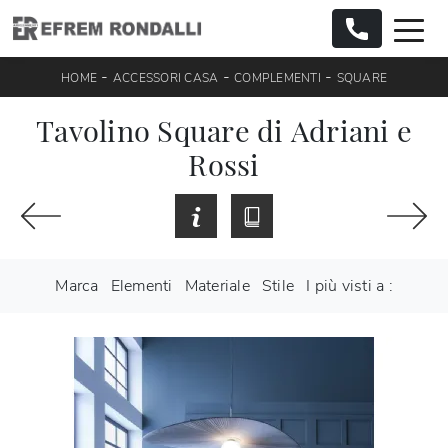
-
-
-
HOME
ACCESSORI CASA
COMPLEMENTI
SQUARE
Tavolino Square di Adriani e
Rossi
Marca
Elementi
Materiale
Stile
I più visti a :