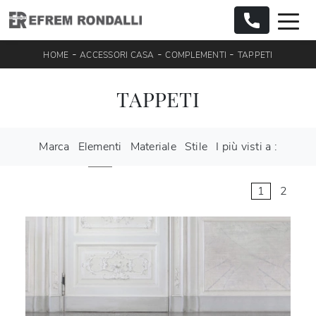
-
-
-
HOME
ACCESSORI CASA
COMPLEMENTI
TAPPETI
TAPPETI
Marca
Elementi
Materiale
Stile
I più visti a :
1
2