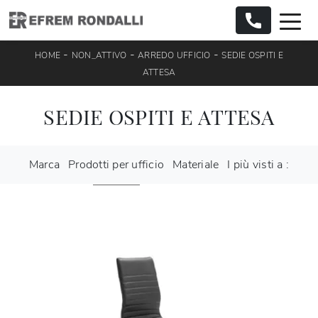
-
-
-
HOME
NON_ATTIVO
ARREDO UFFICIO
SEDIE OSPITI E
ATTESA
SEDIE OSPITI E ATTESA
Marca
Prodotti per ufficio
Materiale
I più visti a :