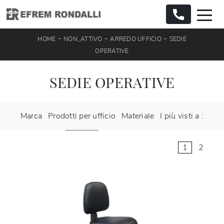
-
-
-
HOME
NON_ATTIVO
ARREDO UFFICIO
SEDIE
OPERATIVE
SEDIE OPERATIVE
Marca
Prodotti per ufficio
Materiale
I più visti a :
1
2