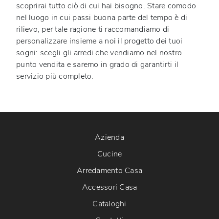
scoprirai tutto ciò di cui hai bisogno. Stare comodo
nel luogo in cui passi buona parte del tempo è di
rilievo, per tale ragione ti raccomandiamo di
personalizzare insieme a noi il progetto dei tuoi
sogni: scegli gli arredi che vendiamo nel nostro
punto vendita e saremo in grado di garantirti il
servizio più completo.
Azienda
Cucine
Arredamento Casa
Accessori Casa
Cataloghi