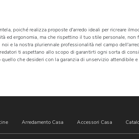
ntela, poiché realizza proposte d'arredo ideali per ricreare ilmoo
à ed ergonomia, ma che rispettino il tuo stile personale, non fa
 noi e la nostra pluriennale professionalità nel campo dell'arre
arredatori ti aspettano allo scopo di garantirti ogni sorta di cons
quello che desideri con la garanzia di unservizio attendibile e 
cine
Arredamento Casa
Accessori Casa
Catal