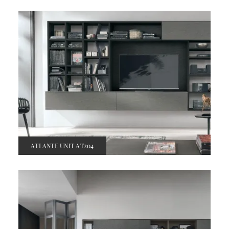
ATLANTE UNIT AT204