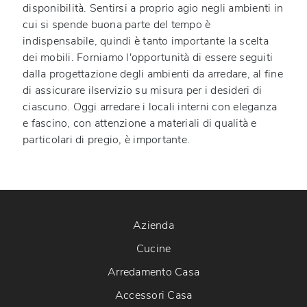
disponibilità. Sentirsi a proprio agio negli ambienti in
cui si spende buona parte del tempo è
indispensabile, quindi è tanto importante la scelta
dei mobili. Forniamo l'opportunità di essere seguiti
dalla progettazione degli ambienti da arredare, al fine
di assicurare ilservizio su misura per i desideri di
ciascuno. Oggi arredare i locali interni con eleganza
e fascino, con attenzione a materiali di qualità e
particolari di pregio, è importante.
Azienda
Cucine
Arredamento Casa
Accessori Casa