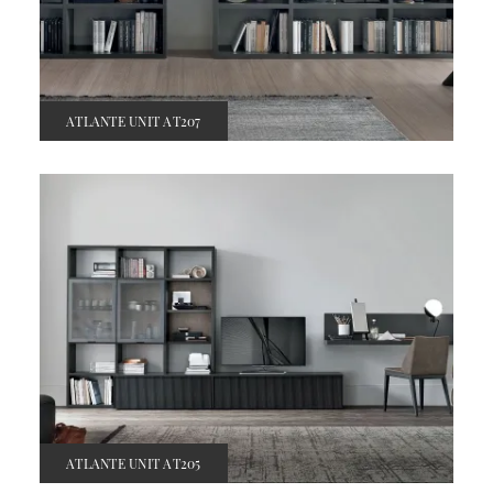
ATLANTE UNIT AT207
ATLANTE UNIT AT205