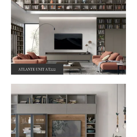
ATLANTE UNIT AT222