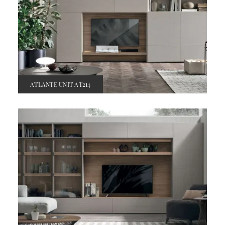
ATLANTE UNIT AT214