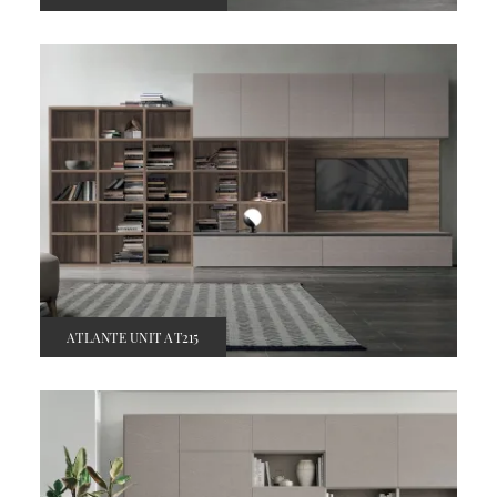
ATLANTE UNIT AT215