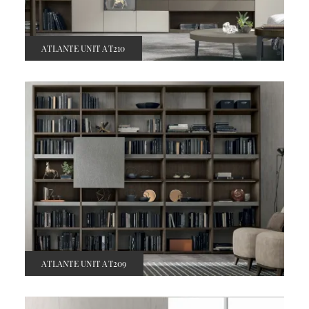
ATLANTE UNIT AT210
ATLANTE UNIT AT209