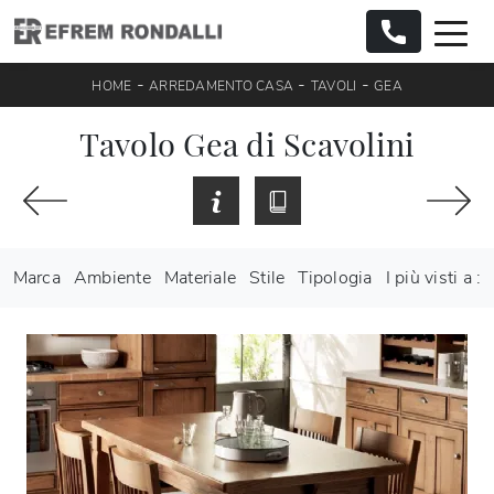
-
-
-
HOME
ARREDAMENTO CASA
TAVOLI
GEA
Tavolo Gea di Scavolini
Marca
Ambiente
Materiale
Stile
Tipologia
I più visti a :