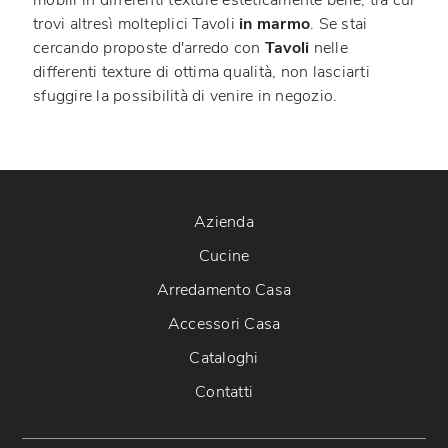
mobili in differenti texture esteticamente belle, tra cui
trovi altresì molteplici Tavoli
in marmo
. Se stai
cercando proposte d'arredo con
Tavoli
nelle
differenti texture di ottima qualità, non lasciarti
sfuggire la possibilità di venire in negozio.
Azienda
Cucine
Arredamento Casa
Accessori Casa
Cataloghi
Contatti