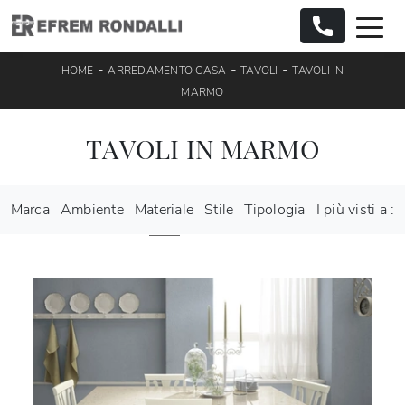
-
-
-
HOME
ARREDAMENTO CASA
TAVOLI
TAVOLI IN
MARMO
TAVOLI IN MARMO
Marca
Ambiente
Materiale
Stile
Tipologia
I più visti a :