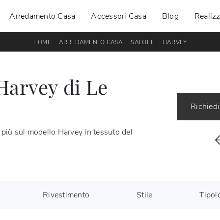
Arredamento Casa
Accessori Casa
Blog
Realizz
-
-
-
HOME
ARREDAMENTO CASA
SALOTTI
HARVEY
Harvey di Le
Richiedi
i più sul modello Harvey in tessuto del
Rivestimento
Stile
Tipol