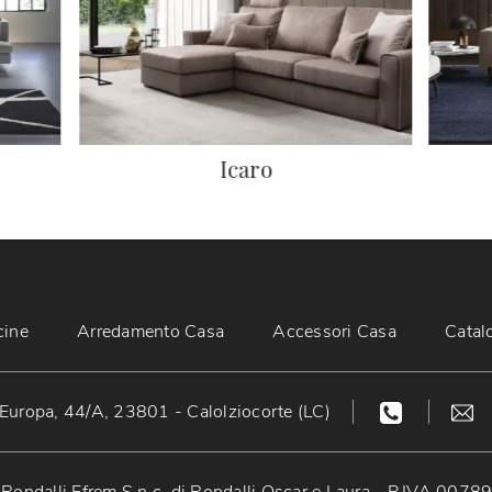
Icaro
cine
Arredamento Casa
Accessori Casa
Catal
Europa, 44/A, 23801 - Calolziocorte (LC)
Rondalli Efrem S.n.c. di Rondalli Oscar e Laura - P.IVA 007