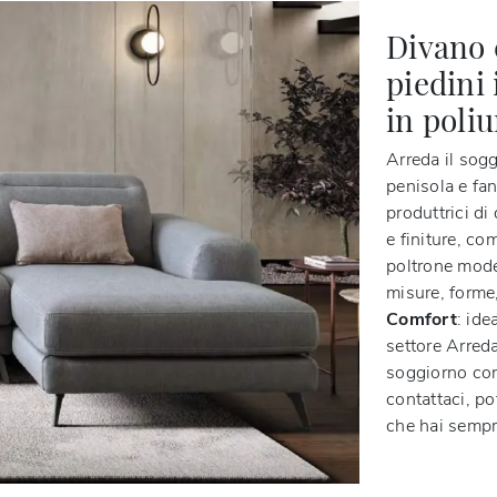
Divano 
piedini 
in poli
Arreda il sogg
penisola e fan
produttrici di
e finiture, co
poltrone mode
misure, forme,
Comfort
: ide
settore Arred
soggiorno con 
contattaci, po
che hai sempr