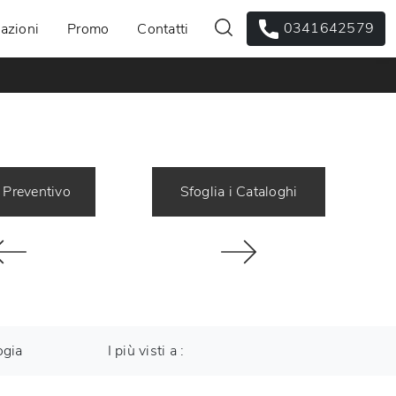
0341642579
azioni
Promo
Contatti
 Preventivo
Sfoglia i Cataloghi
ogia
I più visti a :