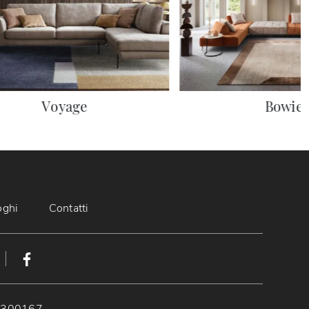
Voyage
Bowie
oghi
Contatti
89300167