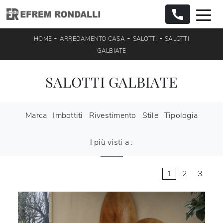
-
-
-
HOME
ARREDAMENTO CASA
SALOTTI
SALOTTI
GALBIATE
SALOTTI GALBIATE
Marca
Imbottiti
Rivestimento
Stile
Tipologia
I più visti a :
1
2
3