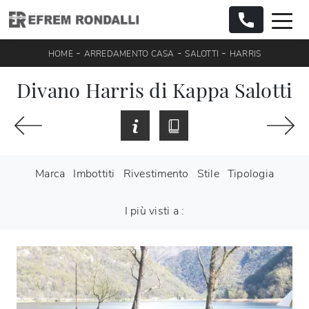
-
-
-
HOME
ARREDAMENTO CASA
SALOTTI
HARRIS
Divano Harris di Kappa Salotti
Marca
Imbottiti
Rivestimento
Stile
Tipologia
I più visti a :