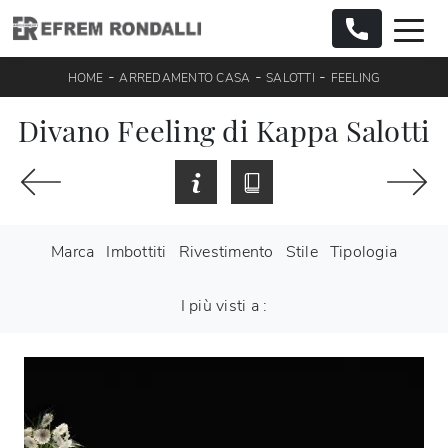
-
-
-
HOME
ARREDAMENTO CASA
SALOTTI
FEELING
Divano Feeling di Kappa Salotti
Marca
Imbottiti
Rivestimento
Stile
Tipologia
I più visti a :