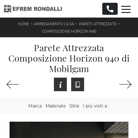
-
-
-
HOME
ARREDAMENTO CASA
PARETI ATTREZZATE
COMPOSIZIONE HORIZON 940
Parete Attrezzata
Composizione Horizon 940 di
Mobilgam
Marca
Materiale
Stile
I più visti a :