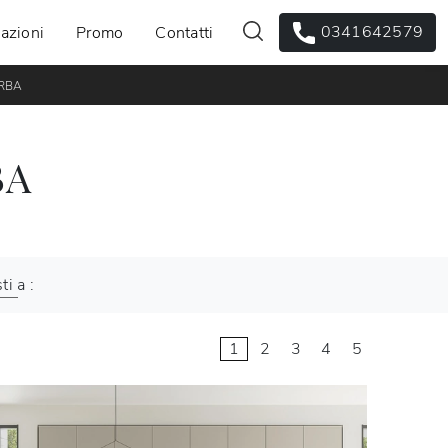
0341642579
azioni
Promo
Contatti
ERBA
BA
ti a :
1
2
3
4
5