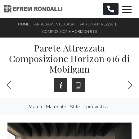
-
-
-
HOME
ARREDAMENTO CASA
PARETI ATTREZZATE
COMPOSIZIONE HORIZON 916
Parete Attrezzata
Composizione Horizon 916 di
Mobilgam
Marca
Materiale
Stile
I più visti a :