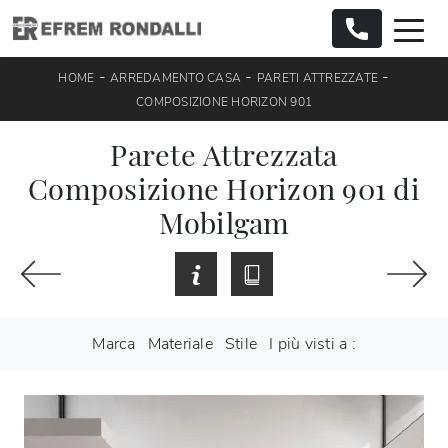
-
-
-
HOME
ARREDAMENTO CASA
PARETI ATTREZZATE
COMPOSIZIONE HORIZON 901
Parete Attrezzata
Composizione Horizon 901 di
Mobilgam
Marca
Materiale
Stile
I più visti a :