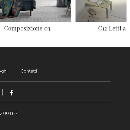
Composizione 03
C12 Letti a 
oghi
Contatti
89300167