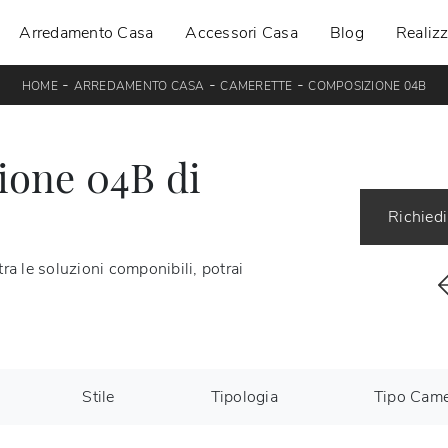
Arredamento Casa
Accessori Casa
Blog
Realizz
-
-
-
HOME
ARREDAMENTO CASA
CAMERETTE
COMPOSIZIONE 04B
one 04B di
Richiedi
 le soluzioni componibili, potrai
Stile
Tipologia
Tipo Came