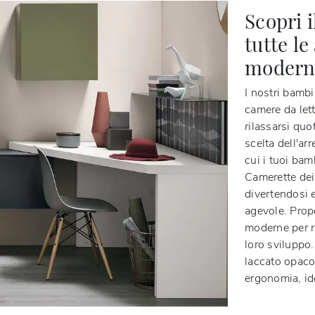
Scopri 
tutte l
moderne
I nostri bambi
camere da lett
rilassarsi qu
scelta dell'ar
cui i tuoi ba
Camerette dei
divertendosi 
agevole. Prop
moderne per r
loro sviluppo
laccato opaco 
ergonomia, ide