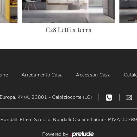
C28 Letti a terra
cine
Arredamento Casa
Accessori Casa
Catal
Europa, 44/A, 23801 - Calolziocorte (LC)
Rondalli Efrem S.n.c. di Rondalli Oscar e Laura - P.IVA 007
Powered by