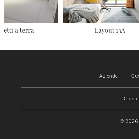
Letti a terra
Layout 13A
Azienda
Cu
Corso 
© 2026 