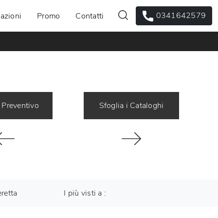
0341642579
azioni
Promo
Contatti
 Preventivo
Sfoglia i Cataloghi
retta
I più visti a :