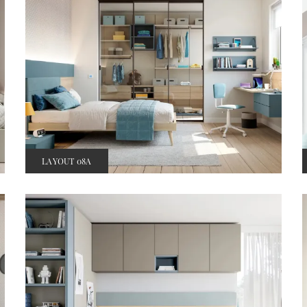
LAYOUT 08A