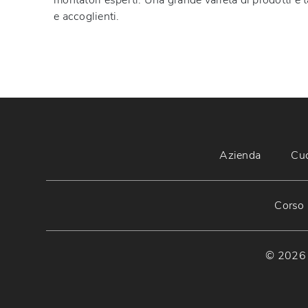
montatori esperti. Una grande varietà di prodotti e t
e accoglienti.
Azienda
Cu
Corso 
© 2026 