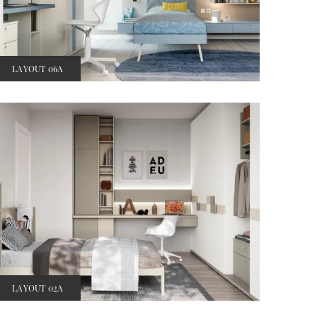
LAYOUT 06A
LAYOUT 02A