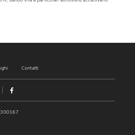
rni, dando vita a particolari atmosfere accattivanti
oghi
Contatti
89300167