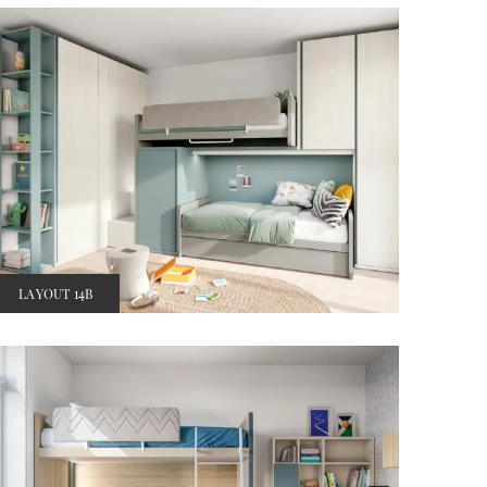
LAYOUT 14B