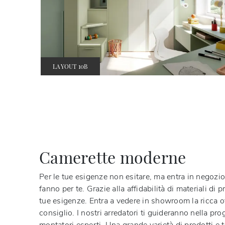
LAYOUT 10B
Camerette moderne
Per le tue esigenze non esitare, ma entra in negozi
fanno per te. Grazie alla affidabilità di materiali di
tue esigenze. Entra a vedere in showroom la ricca of
consiglio. I nostri arredatori ti guideranno nella pr