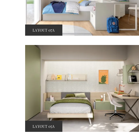
LAYOUT 07A
LAYOUT 05A