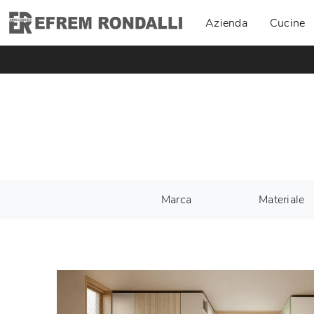
Azienda
Cucine
Marca
Materiale