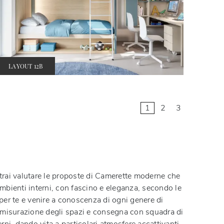
LAYOUT 12B
1
2
3
otrai valutare le proposte di Camerette moderne che
i ambienti interni, con fascino e eleganza, secondo le
 per te e venire a conoscenza di ogni genere di
 la misurazione degli spazi e consegna con squadra di