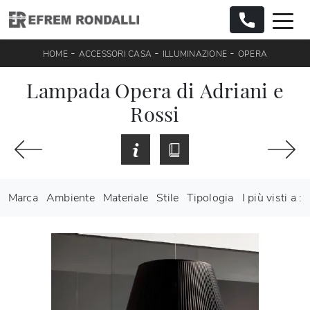
-
-
-
HOME
ACCESSORI CASA
ILLUMINAZIONE
OPERA
Lampada Opera di Adriani e
Rossi
Marca
Ambiente
Materiale
Stile
Tipologia
I più visti a :