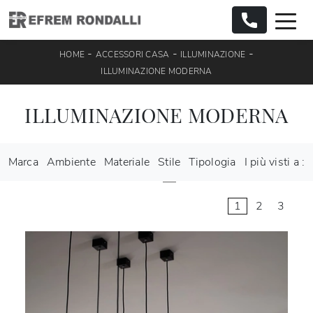
-
-
-
HOME
ACCESSORI CASA
ILLUMINAZIONE
ILLUMINAZIONE MODERNA
ILLUMINAZIONE MODERNA
Marca
Ambiente
Materiale
Stile
Tipologia
I più visti a :
1
2
3