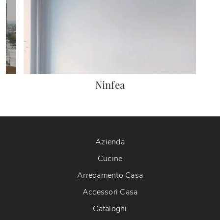
Ninfea
Azienda
Cucine
Arredamento Casa
Accessori Casa
Cataloghi