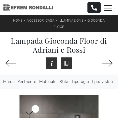
-
-
-
HOME
ACCESSORI CASA
ILLUMINAZIONE
GIOCONDA
FLOOR
Lampada Gioconda Floor di
Adriani e Rossi
Marca
Ambiente
Materiale
Stile
Tipologia
I più visti a :