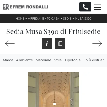
-
-
-
HOME
ARREDAMENTO CASA
SEDIE
MUSA S390
Sedia Musa S390 di Friulsedie
Marca
Ambiente
Materiale
Stile
Tipologia
I più visti a :