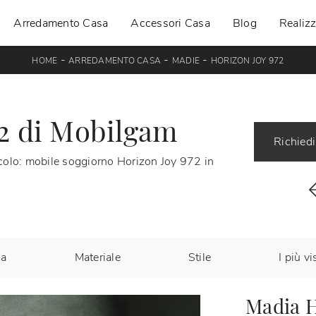
Arredamento Casa
Accessori Casa
Blog
Realizz
-
-
-
HOME
ARREDAMENTO CASA
MADIE
HORIZON JOY 972
72 di Mobilgam
Richiedi
ticolo: mobile soggiorno Horizon Joy 972 in
ca
Materiale
Stile
I più vis
Madia H