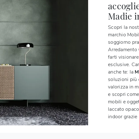
accogli
Madie i
Scopri la nos
marchio Mobil
soggiorno pra
Arredamento C
farti visionar
esclusive. Ca
anche te: la
M
soluzioni più
valorizza in m
e scopri come
mobili e ogget
laccato opaco 
indoor grazie a