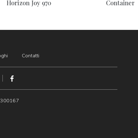
Horizon Joy 970
Container 
oghi
Contatti
89300167