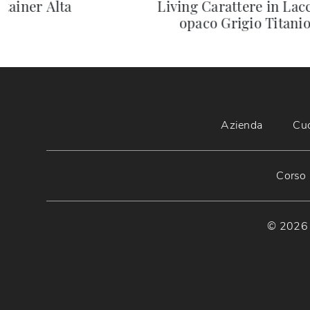
tainer Alta
Living Carattere in Lac
opaco Grigio Titani
Azienda
Cu
Corso 
© 2026 