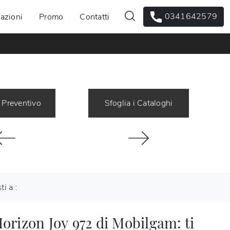
0341642579
azioni
Promo
Contatti
 Preventivo
Sfoglia i Cataloghi
ti a :
orizon Joy 972 di Mobilgam: ti