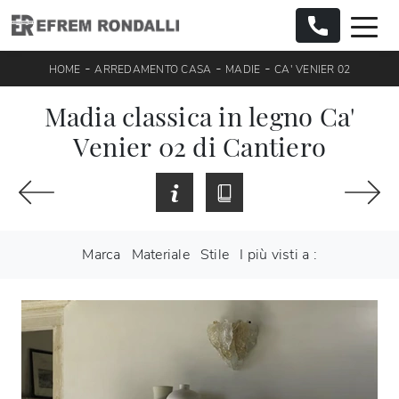
-
-
-
HOME
ARREDAMENTO CASA
MADIE
CA' VENIER 02
Madia classica in legno Ca'
Venier 02 di Cantiero
Marca
Materiale
Stile
I più visti a :