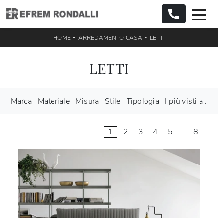
-
-
HOME
ARREDAMENTO CASA
LETTI
LETTI
Marca
Materiale
Misura
Stile
Tipologia
I più visti a :
1
2
3
4
5
....
8