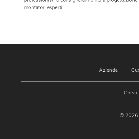
professionisti ti consiglieranno nella progettazione
montatori esperti.
Azienda
Cu
Corso 
© 2026 