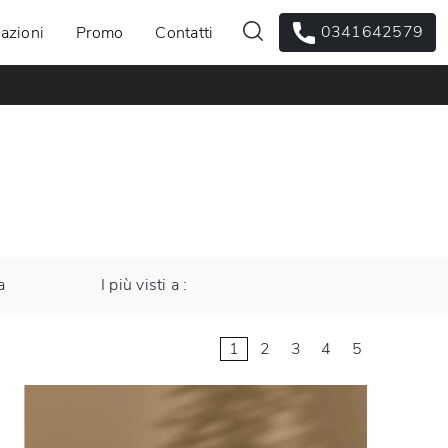
0341642579
azioni
Promo
Contatti
a
I più visti a :
1
2
3
4
5