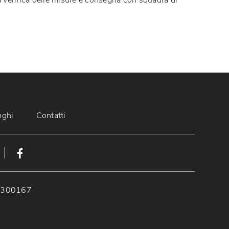
a verifica delle misure e consegna con squadra di
oghi
Contatti
89300167