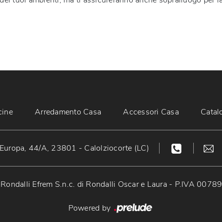
 dei tuoi ambienti, ma ti assicureranno anche sopralluogo per l
cine
Arredamento Casa
Accessori Casa
Catal
Europa, 44/A, 23801 - Calolziocorte (LC)
Rondalli Efrem S.n.c. di Rondalli Oscar e Laura - P.IVA 007
Powered by