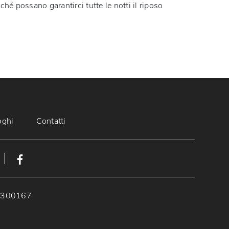
ché possano garantirci tutte le notti il riposo
oghi
Contatti
89300167