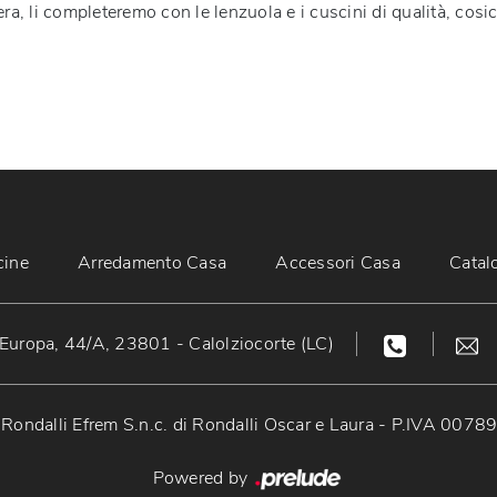
ra, li completeremo con le lenzuola e i cuscini di qualità, cosic
cine
Arredamento Casa
Accessori Casa
Catal
Europa, 44/A, 23801 - Calolziocorte (LC)
Rondalli Efrem S.n.c. di Rondalli Oscar e Laura - P.IVA 007
Powered by