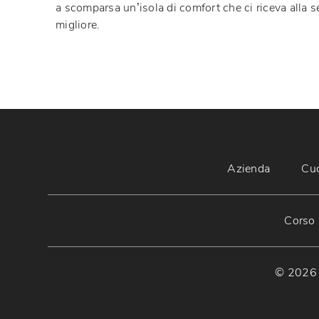
a scomparsa un’isola di comfort che ci riceva alla se
migliore.
Azienda
Cu
Corso 
© 2026 