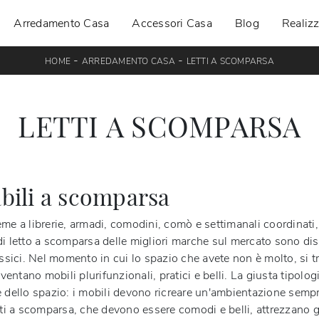
Arredamento Casa
Accessori Casa
Blog
Realizz
-
-
HOME
ARREDAMENTO CASA
LETTI A SCOMPARSA
LETTI A SCOMPARSA
abili a scomparsa
eme a librerie, armadi, comodini, comò e settimanali coordinati
i di letto a scomparsa delle migliori marche sul mercato sono dis
assici. Nel momento in cui lo spazio che avete non è molto, si 
ventano mobili plurifunzionali, pratici e belli. La giusta tipolog
 dello spazio: i mobili devono ricreare un'ambientazione sempre
tti a scomparsa, che devono essere comodi e belli, attrezzano gli