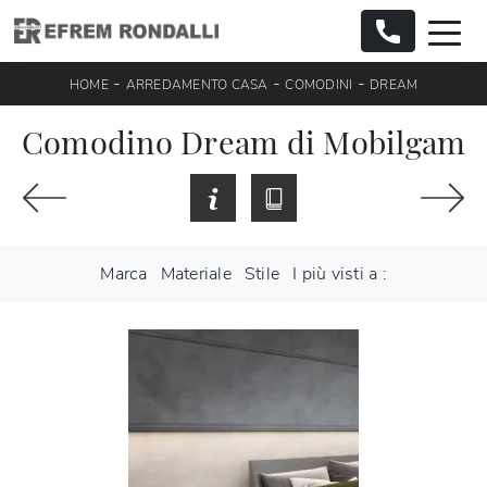
-
-
-
HOME
ARREDAMENTO CASA
COMODINI
DREAM
Comodino Dream di Mobilgam
Marca
Materiale
Stile
I più visti a :