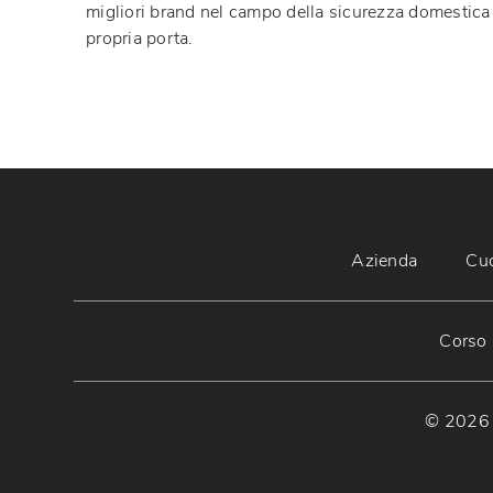
migliori brand nel campo della sicurezza domestica p
propria porta.
Azienda
Cu
Corso 
© 2026 