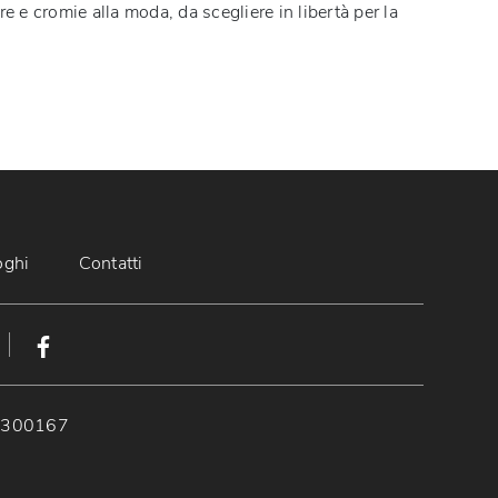
 e cromie alla moda, da scegliere in libertà per la
oghi
Contatti
89300167