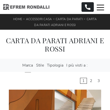
-
-
-
HOME
ACCESSORI CASA
CARTA DA PARATI
CARTA
DA PARATI ADRIANI E ROSSI
CARTA DA PARATI ADRIANI E
ROSSI
Marca
Stile
Tipologia
I più visti a :
1
2
3